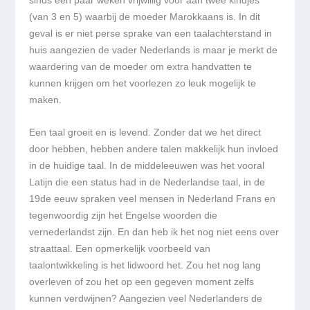
sinds een paar weken vrijwillig voor aan twee kindjes
(van 3 en 5) waarbij de moeder Marokkaans is. In dit
geval is er niet perse sprake van een taalachterstand in
huis aangezien de vader Nederlands is maar je merkt de
waardering van de moeder om extra handvatten te
kunnen krijgen om het voorlezen zo leuk mogelijk te
maken.
Een taal groeit en is levend. Zonder dat we het direct
door hebben, hebben andere talen makkelijk hun invloed
in de huidige taal. In de middeleeuwen was het vooral
Latijn die een status had in de Nederlandse taal, in de
19de eeuw spraken veel mensen in Nederland Frans en
tegenwoordig zijn het Engelse woorden die
vernederlandst zijn. En dan heb ik het nog niet eens over
straattaal. Een opmerkelijk voorbeeld van
taalontwikkeling is het lidwoord
het
. Zou
het
nog lang
overleven of zou
het
op een gegeven moment zelfs
kunnen verdwijnen? Aangezien veel Nederlanders
de