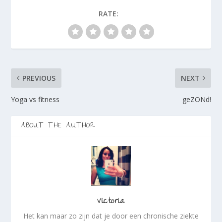
v
v
e
e
e
n
RATE:
n
n
s
s
s
t
t
t
e
e
e
r
r
r
g
g
g
e
e
e
o
o
o
p
p
p
e
e
e
n
n
n
d
PREVIOUS
NEXT
d
d
)
)
)
Yoga vs fitness
geZONd!
ABOUT THE AUTHOR
Victoria
Het kan maar zo zijn dat je door een chronische ziekte