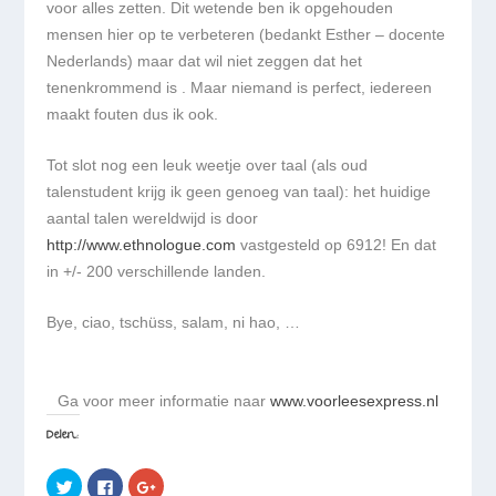
voor alles zetten. Dit wetende ben ik opgehouden
mensen hier op te verbeteren (bedankt Esther – docente
Nederlands) maar dat wil niet zeggen dat het
tenenkrommend is . Maar niemand is perfect, iedereen
maakt fouten dus ik ook.
Tot slot nog een leuk weetje over taal (als oud
talenstudent krijg ik geen genoeg van taal): het huidige
aantal talen wereldwijd is door
http://www.ethnologue.com
vastgesteld op 6912! En dat
in +/- 200 verschillende landen.
Bye, ciao, tschüss, salam, ni hao, …
Ga voor meer informatie naar
www.voorleesexpress.nl
Delen:
K
K
K
l
l
l