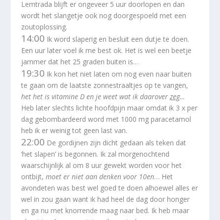
Lemtrada blijft er ongeveer 5 uur doorlopen en dan
wordt het slangetje ook nog doorgespoeld met een
zoutoplossing.
14:00
Ik word slaperig en besluit een dutje te doen.
Een uur later voel ik me best ok. Het is wel een beetje
jammer dat het 25 graden buiten is…
19:30
Ik kon het niet laten om nog even naar buiten
te gaan om de laatste zonnestraaltjes op te vangen,
het het is vitamine D en je weet wat ik daarover
zeg
…
Heb later slechts lichte hoofdpijn maar omdat ik 3 x per
dag gebombardeerd word met 1000 mg paracetamol
heb ik er weinig tot geen last van.
22:00
De gordijnen zijn dicht gedaan als teken dat
‘het slapen’ is begonnen. Ik zal morgenochtend
waarschijnlijk al om 8 uur gewekt worden voor het
ontbijt,
moet er niet aan denken voor 10en
… Het
avondeten was best wel goed te doen alhoewel alles er
wel in zou gaan want ik had heel de dag door honger
en ga nu met knorrende maag naar bed. Ik heb maar