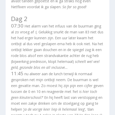
alvast tanden gepoetst en ik ga straks nog even
Netflixen voordat ik ga slapen.
So far so good!
Dag 2
07:30
Het alarm van het infuus van de buurman ging
al zo vroeg af :(. Gelukkig snurkt de man van 83 niet dus
het had erger kunnen zijn. Een uur later kwam het
ontbijt al dus veel geslapen erna heb ik ook niet. Na het
ontbijt lekker gaan douchen en in de spiegel zag ik een
rode blos alsof een strandvakantie achter de rug heb
(bijwerking prednison, klopt helemaal)
scheelt wel veel
geld, gezonde blos en all inclusive…
11:45
nu alweer aan de lunch terwijl ik normaal
gesproken net mijn ontbijt neem. De buurman is wel
een gevatte man. Zo moest hij zijn pijn een cijfer geven
tussen de 0 en 10 en reageerde met
‘het is hier toch
geen kleuterschool?
‘ En hij heeft last van verstopping en
moet een zakje drinken om de stoelgang op gang te
helpen ‘
ja de vorige keer liep ik helemaal leeg
‘, ‘dan