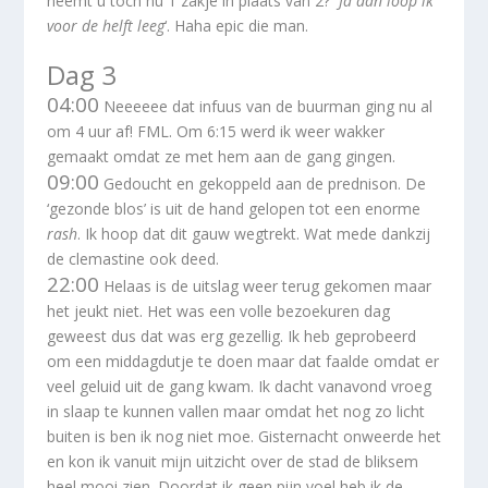
neemt u toch nu 1 zakje in plaats van 2?’ ‘
Ja dan loop ik
voor de helft leeg
‘. Haha epic die man.
Dag 3
04:00
Neeeeee dat infuus van de buurman ging nu al
om 4 uur af! FML. Om 6:15 werd ik weer wakker
gemaakt omdat ze met hem aan de gang gingen.
09:00
Gedoucht en gekoppeld aan de prednison. De
‘gezonde blos’ is uit de hand gelopen tot een enorme
rash
. Ik hoop dat dit gauw wegtrekt. Wat mede dankzij
de clemastine ook deed.
22:00
Helaas is de uitslag weer terug gekomen maar
het jeukt niet. Het was een volle bezoekuren dag
geweest dus dat was erg gezellig. Ik heb geprobeerd
om een middagdutje te doen maar dat faalde omdat er
veel geluid uit de gang kwam. Ik dacht vanavond vroeg
in slaap te kunnen vallen maar omdat het nog zo licht
buiten is ben ik nog niet moe. Gisternacht onweerde het
en kon ik vanuit mijn uitzicht over de stad de bliksem
heel mooi zien. Doordat ik geen pijn voel heb ik de