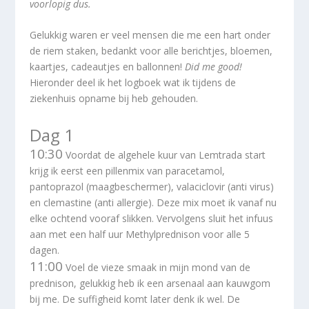
voorlopig dus.
Gelukkig waren er veel mensen die me een hart onder
de riem staken, bedankt voor alle berichtjes, bloemen,
kaartjes, cadeautjes en ballonnen!
Did me good!
Hieronder deel ik het logboek wat ik tijdens de
ziekenhuis opname bij heb gehouden.
Dag 1
10:30
Voordat de algehele kuur van Lemtrada start
krijg ik eerst een pillenmix van paracetamol,
pantoprazol (maagbeschermer), valaciclovir (anti virus)
en clemastine (anti allergie). Deze mix moet ik vanaf nu
elke ochtend vooraf slikken. Vervolgens sluit het infuus
aan met een half uur Methylprednison voor alle 5
dagen.
11:00
Voel de vieze smaak in mijn mond van de
prednison, gelukkig heb ik een arsenaal aan kauwgom
bij me. De suffigheid komt later denk ik wel. De