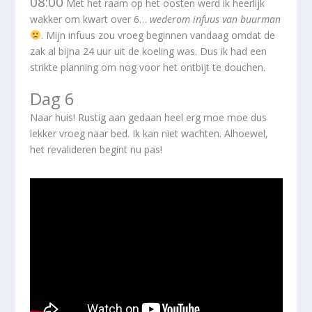
08:00
Met het raam op het oosten werd ik heerlijk
wakker om kwart over 6…
wederom infuus van buurman
. Mijn infuus zou vroeg beginnen vandaag omdat de
zak al bijna 24 uur uit de koeling was. Dus ik had een
strikte planning om nog voor het ontbijt te douchen.
Dag 6
Naar huis! Rustig aan gedaan heel erg moe moe dus
lekker vroeg naar bed. Ik kan niet wachten. Alhoewel,
het revalideren begint nu pas!