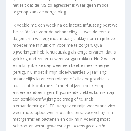
het feit dat de MS zo agressief is waar geen middel
tegenop kan (zie vorige
blog
).
Ik voelde me een week na de laatste infuusdag best wel
‘hetzelfde’ als voor de behandeling. Ik was de eerste
dagen erna wel erg moe maar gelukkig nam mijn lieve
moeder me in huis om voor me te zorgen. Qua
bijwerkingen heb ik huiduitslag als enige ervaren, dat is
gelukkig meteen erna weer weggetrokken. Nu 2 weken
erna krijg ik elke dag weer een beetje meer energie
(terug). Nu moet ik mijn bloedwaardes 5 jaar lang
maandelijks laten controleren of alles nog stabiel is
naast dat ik ook mezelf moet blijven checken op
andere aandoeningen. Bijkomende ziektes kunnen zijn:
een schildklierafwijking (te traag of te snel),
nieraandoening of
ITP
. Aangezien mijn weerstand zich
weer moet opbouwen moet ik uiterst voorzichtig zijn
met ‘germs’ en bacteriën en ook mijn voeding moet
‘schoon’ en verhit geweest zijn.
Helaas geen sushi