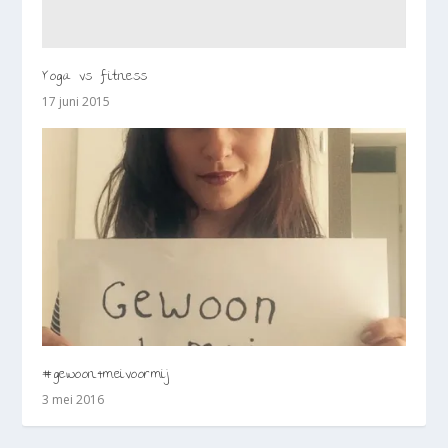
Yoga vs fitness
17 juni 2015
#gewoon4meivoormij
3 mei 2016