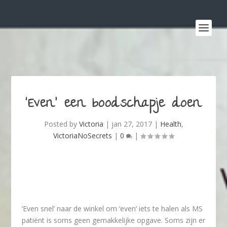
‘Even’ een boodschapje doen
Posted by
Victoria
|
jan 27, 2017
|
Health
,
VictoriaNoSecrets
|
0
|
‘Even snel’ naar de winkel om ‘even’ iets te halen als MS
patiënt is soms geen gemakkelijke opgave. Soms zijn er